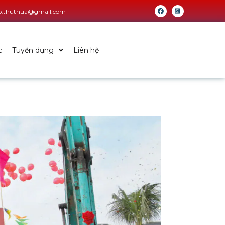
fo.thuthua@gmail.com
c
Tuyển dụng
Liên hệ