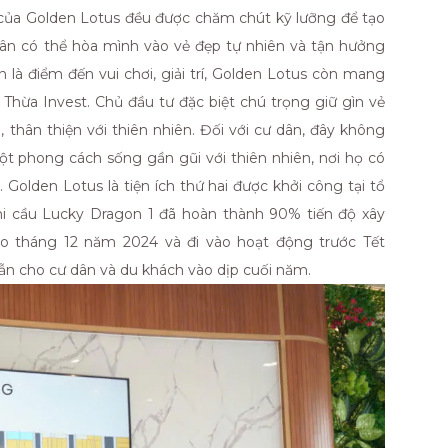
úc của Golden Lotus đều được chăm chút kỹ lưỡng để tạo
dân có thể hòa mình vào vẻ đẹp tự nhiên và tận hưởng
là điểm đến vui chơi, giải trí, Golden Lotus còn mang
 Thừa Invest. Chủ đầu tư đặc biệt chú trọng giữ gìn vẻ
 thân thiện với thiên nhiên. Đối với cư dân, đây không
ột phong cách sống gần gũi với thiên nhiên, nơi họ có
olden Lotus là tiện ích thứ hai được khởi công tại tổ
khi cầu Lucky Dragon 1 đã hoàn thành 90% tiến độ xây
ào tháng 12 năm 2024 và đi vào hoạt động trước Tết
n cho cư dân và du khách vào dịp cuối năm.