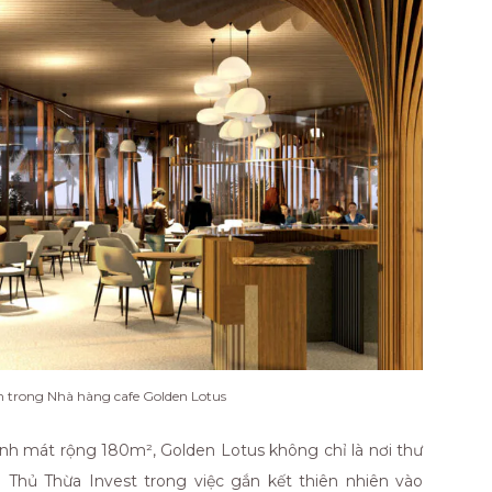
 trong Nhà hàng cafe Golden Lotus
anh mát rộng 180m², Golden Lotus không chỉ là nơi thư
 Thủ Thừa Invest trong việc gắn kết thiên nhiên vào