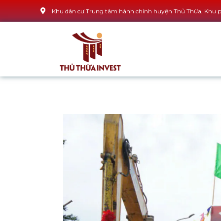
Khu dân cư Trung tâm hành chính huyện Thủ Thừa, Khu ph