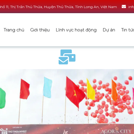
ố 11, Thị Trấn Thủ Thừa, Huyện Thủ Thừa, Tỉnh Long An, Việt Nam
in
Trang chủ
Giới thiệu
Lĩnh vực hoạt động
Dự án
Tin tứ