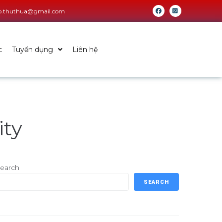
fo.thuthua@gmail.com
c
Tuyển dụng
Liên hệ
ity
earch
SEARCH