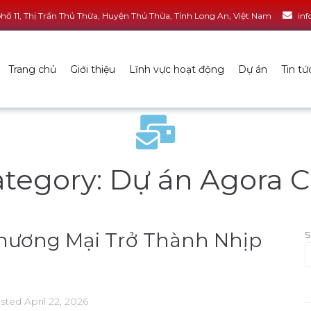
ố 11, Thị Trấn Thủ Thừa, Huyện Thủ Thừa, Tỉnh Long An, Việt Nam
in
Trang chủ
Giới thiệu
Lĩnh vực hoạt động
Dự án
Tin tứ
ategory:
Dự án Agora C
 Thương Mại Trở Thành Nhịp
S
sted
April 22, 2026