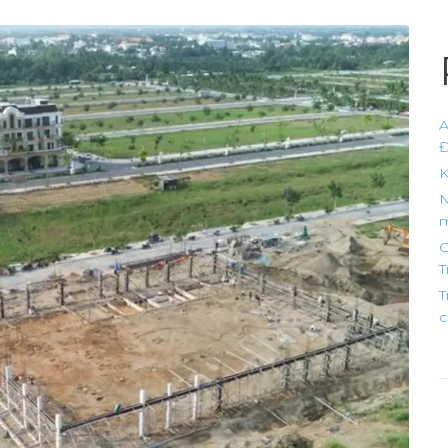
A
Đ
K
N
m
C
T
T
c