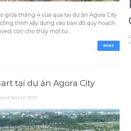
ào giữa tháng 4 vừa qua tại dự án Agora City
công trình xây dựng vào bản đồ quy hoạch.
est còn cho thấy một tư...
L
N
MORE
art tại dự án Agora City
sted
April 22, 2026