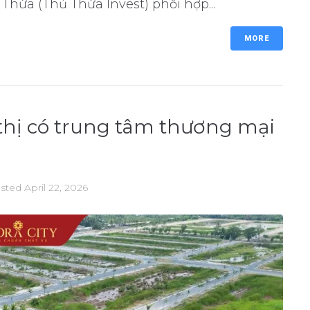
Thừa (Thủ Thừa Invest) phối hợp...
MORE
thị có trung tâm thương mại
sted
April 22, 2026