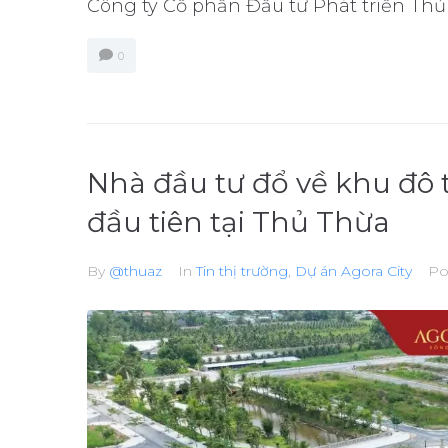
Công ty Cổ phần Đầu tư Phát triển Thủ 
0
Nhà đầu tư đổ về khu đô 
đầu tiên tại Thủ Thừa
By
@thuaz
In
Tin thị trường
,
Dự án Agora City
Po