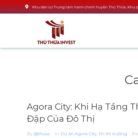
Khu dân cư Trung tâm hành chính huyện Thủ Thừa, Khu ph
C
Agora City: Khi Hạ Tầng
Đập Của Đô Thị
By
@thuaz
In
Dự án Agora City
,
Tin thị trường
Po