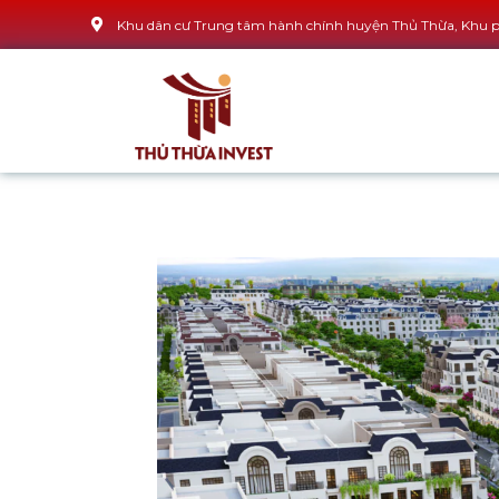
Khu dân cư Trung tâm hành chính huyện Thủ Thừa, Khu ph