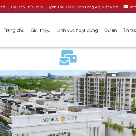
ố 11, Thị Trấn Thủ Thừa, Huyện Thủ Thừa, Tỉnh Long An, Việt Nam
in
Trang chủ
Giới thiệu
Lĩnh vực hoạt động
Dự án
Tin tứ