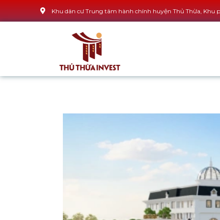
Khu dân cư Trung tâm hành chính huyện Thủ Thừa, Khu ph