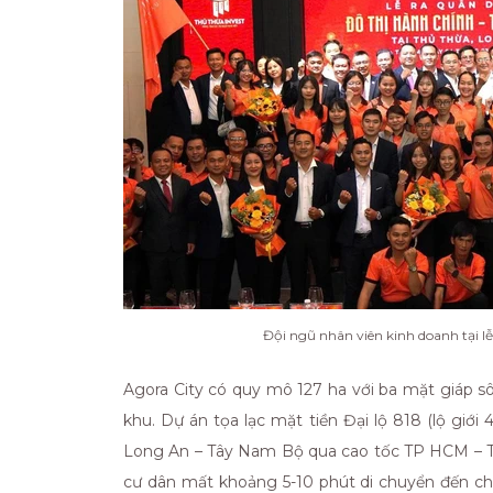
Đội ngũ nhân viên kinh doanh tại lễ
Agora City có quy mô 127 ha với ba mặt giáp sô
khu. Dự án tọa lạc mặt tiền Đại lộ 818 (lộ giớ
Long An – Tây Nam Bộ qua cao tốc TP HCM – Tru
cư dân mất khoảng 5-10 phút di chuyển đến chợ