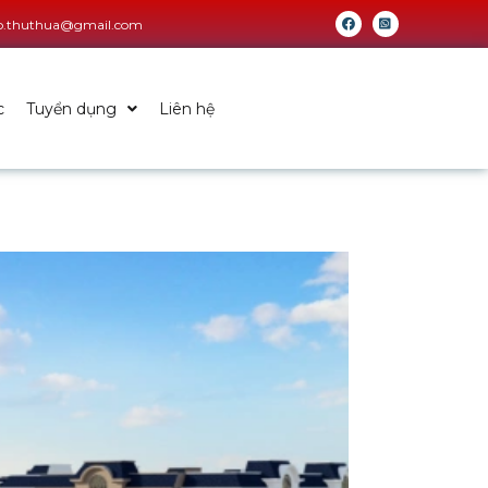
fo.thuthua@gmail.com
c
Tuyển dụng
Liên hệ