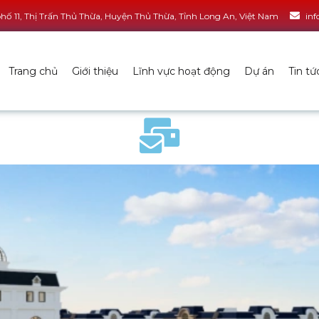
ố 11, Thị Trấn Thủ Thừa, Huyện Thủ Thừa, Tỉnh Long An, Việt Nam
in
Trang chủ
Giới thiệu
Lĩnh vực hoạt động
Dự án
Tin tứ